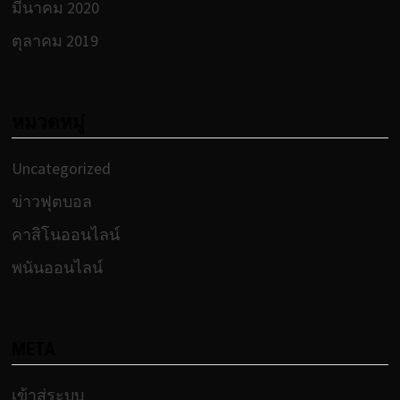
มีนาคม 2020
ตุลาคม 2019
หมวดหมู่
Uncategorized
ข่าวฟุตบอล
คาสิโนออนไลน์
พนันออนไลน์
META
เข้าสู่ระบบ