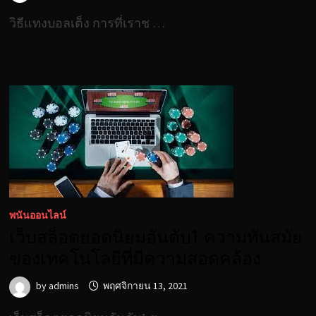
วิธีแทงบอลเต็ง การที่เราช …
พนันออนไลน์
เว็บสล็อตยอดนิยมอันดับ1 ความทันสมัย
ของเทคโนโลยีที่มีความสอดคล้อง
by
admins
พฤศจิกายน 13, 2021