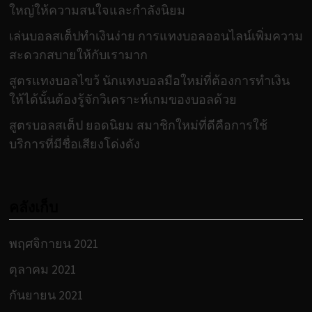
ใหญ่ให้ความสนใจและกำลังนิยม
เล่นบอลสเต็ปทำเงินง่าย การแทงบอลออนไลน์เพิ่มความ
สะดวกสบายให้กับเรามาก
สูตรแทงบอลไขว้ นักแทงบอลมือใหม่ที่ต้องการทำเงิน
ให้ได้นั้นต้องรู้จักวิเคราะห์เกมของบอลด้วย
สูตรบอลสเต็ป ยอดนิยม สมาชิกใหม่ที่ดีคือการใช้
บริการที่มีชื่อเสียงโด่งดัง
คลังเก็บ
พฤศจิกายน 2021
ตุลาคม 2021
กันยายน 2021