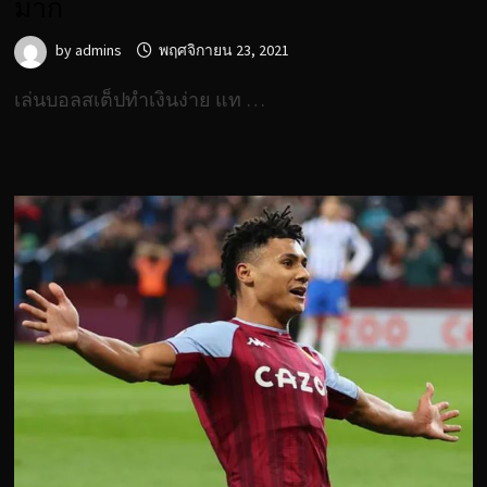
มาก
by
admins
พฤศจิกายน 23, 2021
เล่นบอลสเต็ปทำเงินง่าย แท …