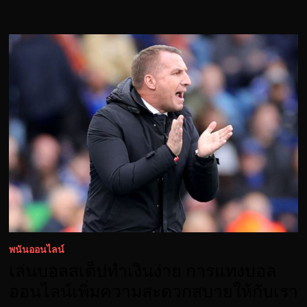
พนันออนไลน์
เล่นบอลสเต็ปทำเงินง่าย การแทงบอล
ออนไลน์เพิ่มความสะดวกสบายให้กับเรา