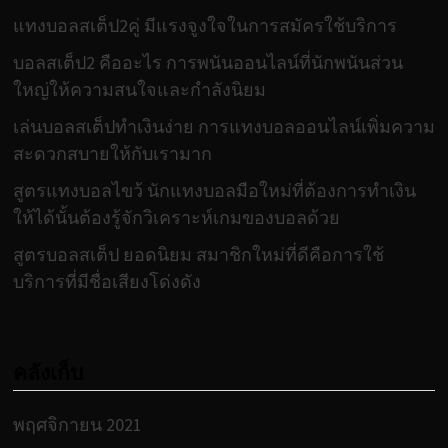
แทงบอลสเต็ป2คู่ มีแรงจูงใจในการสมัครใช้บริการ
บอลสเต็ป2 คืออะไร การพนันออนไลน์ที่นักพนันส่วน
ใหญ่ให้ความสนใจและกำลังนิยม
เล่นบอลสเต็ปทำเงินง่าย การแทงบอลออนไลน์เพิ่มความ
สะดวกสบายให้กับเรามาก
สูตรแทงบอลไขว้ นักแทงบอลมือใหม่ที่ต้องการทำเงิน
ให้ได้นั้นต้องรู้จักวิเคราะห์เกมของบอลด้วย
สูตรบอลสเต็ป ยอดนิยม สมาชิกใหม่ที่ดีคือการใช้
บริการที่มีชื่อเสียงโด่งดัง
คลังเก็บ
พฤศจิกายน 2021