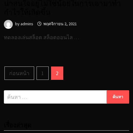
น่าสนใจอยู่ไม่ใช่น้อยในการเอามาทำ
กำไรให้เกิดขึ้น
by
admins
พฤศจิกายน 2, 2021
ทดลองเล่นสล็อต สล็อตออนไล …
Posts
ก่อนหน้า
1
2
pagination
ค้นหา
สำหรับ:
เรื่องล่าสุด