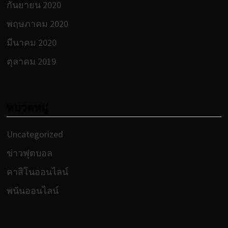
กันยายน 2020
พฤษภาคม 2020
มีนาคม 2020
ตุลาคม 2019
หมวดหมู่
Uncategorized
ข่าวฟุตบอล
คาสิโนออนไลน์
พนันออนไลน์