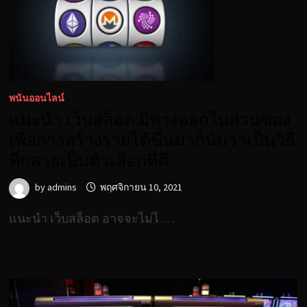
พนันออนไลน์
แนะนำ เว็บสล็อต มีทางออกในส่วนของ
เพื่อการสร้างรายได้ขึ้นมาก็นับว่าเป็นวิธี
ที่กลายเป็นตัวเลือกที่ดี
by
admins
พฤศจิกายน 10, 2021
แนะนำ เว็บสล็อต อาจจะไม่ไ …