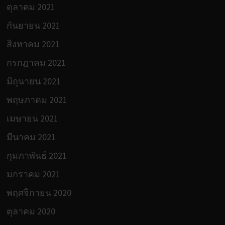
ตุลาคม 2021
กันยายน 2021
สิงหาคม 2021
กรกฎาคม 2021
มิถุนายน 2021
พฤษภาคม 2021
เมษายน 2021
มีนาคม 2021
กุมภาพันธ์ 2021
มกราคม 2021
พฤศจิกายน 2020
ตุลาคม 2020