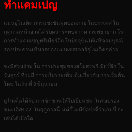
ทำแคมเปญ
แมนยูไนเต็ด การแข่งขันฟุตบอลภาย ในประเทศ ใน
ฤดูกาลหน้าอาจได้รับผลกระทบจากความพยายาม ใน
การทำแคมเปญพรีเมียร์ลีก ในปัจจุบันให้เสร็จสมบูรณ์
รองประธานบริหารของแมนเชสเตอร์ยูไนเต็ดกล่าว
จะมีส่วนร่วม ใน การประชุมของสโมสรพรีเมียร์ลีก ใน
วันศุกร์ ที่จะมี การอภิปรายเพิ่มเติมเกี่ยวกับ การเริ่มต้น
ใหม่ ในวัน ที่ 8 มิถุนายน
ยูไนเต็ดได้รับ การชักชวนให้ไปเยี่ยมชม ในรอบรอง
ชนะเลิศของ ในฤดูกาลนี้ แต่ก็ไม่มีข้อบ่งชี้ว่าเกมนี้ จะ
เล่นได้เมื่อใด