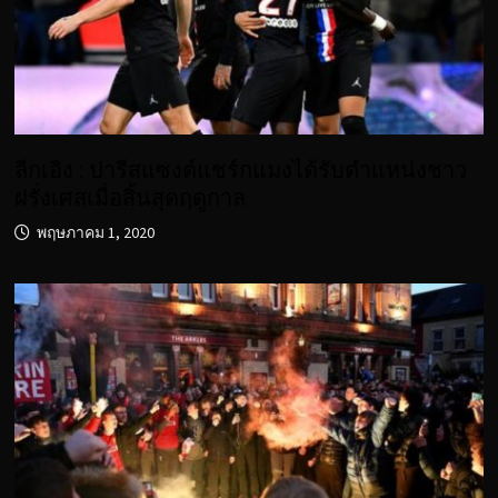
ลีกเอิง : ปารีสแซงต์แชร์กแมงได้รับตำแหน่งชาว
ฝรั่งเศสเมื่อสิ้นสุดฤดูกาล
พฤษภาคม 1, 2020