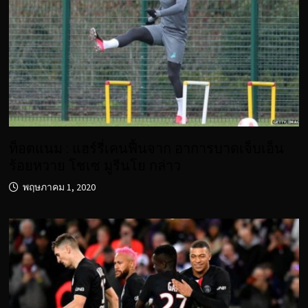
ท็อตแนม : แฮร์รี่เคนฟื้นจาก อาการบาดเจ็บเอ็น
ร้อยหวาย โชเซ มูรีนโย กล่าว
พฤษภาคม 1, 2020