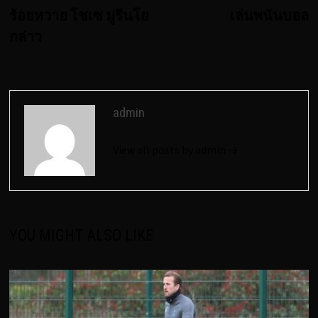
เรื่อง
ร้อยหวาย โชเซ มูรีนโย
เล่นพนันบอล
กล่าว
admin
View all posts by admin →
YOU MIGHT ALSO LIKE