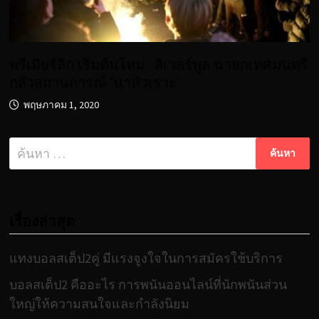
พรีเมียร์ลีก เริ่มต้นใหม่ : ลิเวอร์พูล นายกเทศมนตรี
กลัวสถานการณ์ ‘น่าหัวเราะ’
พฤษภาคม 1, 2020
ค้นหา
สำหรับ:
เรื่องล่าสุด
แทงบอลสเต็ป2คู่ มีแรงจูงใจในการสมัครใช้บริการ
บอลสเต็ป2 คืออะไร การพนันออนไลน์ที่นักพนันส่วน
ใหญ่ให้ความสนใจและกำลังนิยม