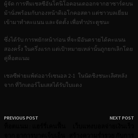
ผู้จัด การทีมเชลซีอันโตนิโอคอนเตออกจากฮาซาร์ดบน
ม้านั่งพร้อมกับกองหน้าดิเอโกคอสตา แต่ชาวบลเยี่ยม
เข้ามาทำคะแนน และจัดตั้ง เพื่อทำประตูชนะ
ซึ่งได้รับ การพยักหน้าก่อน ที่จะมีอันตรายได้คะแนน
สองครั้ง ในครึ่งแรก แต่เป้าหมายเหล่านั้นถูกยกเลิกโดย
คู่ท็อตแนม
เชลซีพ่ายแพ้ต่ออาร์เซนอล 2-1 ในนัดชิงชนะเลิศหลัง
จาก ที่วิกเตอร์โมเสสได้รับใบแดง
เมนู
Previous
N
PREVIOUS POST
NEXT POST
post:
p
ท็อตแนม : แฮร์รี่เคนฟื้น
เว็บแทงบอลจ่ายเงินเร็ว
นำทาง
จาก อาการบาดเจ็บเอ็น
สร้างความร่ำรวย กับการ