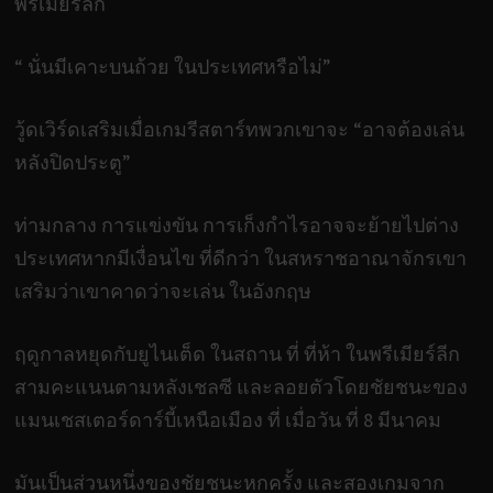
พรีเมียร์ลีก
“ นั่นมีเคาะบนถ้วย ในประเทศหรือไม่”
วู้ดเวิร์ดเสริมเมื่อเกมรีสตาร์ทพวกเขาจะ “อาจต้องเล่น
หลังปิดประตู”
ท่ามกลาง การแข่งขัน การเก็งกำไรอาจจะย้ายไปต่าง
ประเทศหากมีเงื่อนไข ที่ดีกว่า ในสหราชอาณาจักรเขา
เสริมว่าเขาคาดว่าจะเล่น ในอังกฤษ
ฤดูกาลหยุดกับยูไนเต็ด ในสถาน ที่ ที่ห้า ในพรีเมียร์ลีก
สามคะแนนตามหลังเชลซี และลอยตัวโดยชัยชนะของ
แมนเชสเตอร์ดาร์บี้เหนือเมือง ที่ เมื่อวัน ที่ 8 มีนาคม
มันเป็นส่วนหนึ่งของชัยชนะหกครั้ง และสองเกมจาก