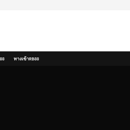
88
ทางเข้าRB88