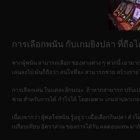
การเลือกพนัน กับเกมยิงปลา ที่ถือ
หากผู้พนัน สามารถเลือก ช่องทางต่าง ๆ พวกนี้ เอามาเป
เล่นลงไป มันก็ถือว่า สนใจที่จะ สามารถช่วย สร้างรายได
การเลือกเล่น ในแต่ละลักษณะ ถ้าหากสามารถ ปรับเปลี่
ช่วย สำหรับการได้ กำไรได้ โดยเฉพาะ เกมล่าปลาเกมนี้
เนื่องจากว่า ผู้พอใจพนัน รู้อยู่ว่า เมื่อเลือกกินปลา 
เปรียบเทียบ อัตราส่วน ของการได้รับ ผลตอบแทน มาก