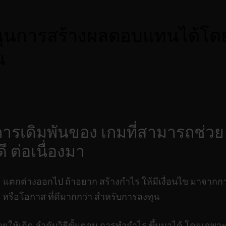
สนุนการสร้างผลตอบแทนได้โด
น
ารเดิมพันของ เกมที่สามารถช่วย
ี ต่อเนื่องมา
กษณะ แตกต่างออกไป ถ้าอยาก สร้างกำไร ให้มีเงื่อนไข มาจากก
อก หรือโอกาส ที่ดีมากกว่า สำหรับการลงทุน
ช่วยให้เกิด ลำดับวิธีขั้นตอน การทำกำไร ขึ้นมาได้ โดยเฉพา