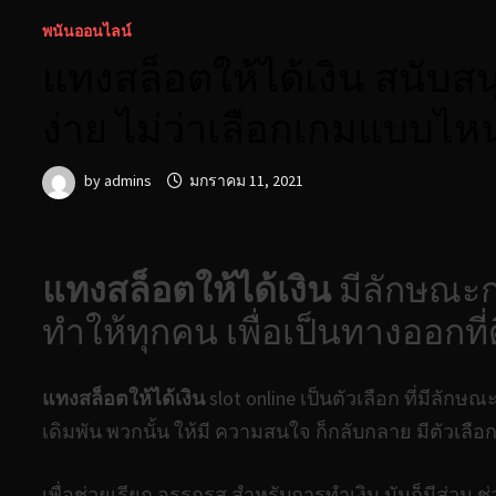
พนันออนไลน์
แทงสล็อตให้ได้เงิน สนับ
ง่าย ไม่ว่าเลือกเกมแบบไห
by
admins
มกราคม 11, 2021
แทงสล็อตให้ได้เงิน
มีลักษณะก
ทำให้ทุกคน เพื่อเป็นทางออกที่ด
แทงสล็อตให้ได้เงิน
slot online เป็นตัวเลือก ที่มีลั
เดิมพัน พวกนั้น ให้มี ความสนใจ ก็กลับกลาย มีตัวเลื
เพื่อช่วยเรียก อรรถรส สำหรับการทำเงิน มันก็มีส่วน 