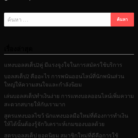
ค้นหา
สำหรับ:
เรื่องล่าสุด
แทงบอลสเต็ป2คู่ มีแรงจูงใจในการสมัครใช้บริการ
บอลสเต็ป2 คืออะไร การพนันออนไลน์ที่นักพนันส่วน
ใหญ่ให้ความสนใจและกำลังนิยม
เล่นบอลสเต็ปทำเงินง่าย การแทงบอลออนไลน์เพิ่มความ
สะดวกสบายให้กับเรามาก
สูตรแทงบอลไขว้ นักแทงบอลมือใหม่ที่ต้องการทำเงิน
ให้ได้นั้นต้องรู้จักวิเคราะห์เกมของบอลด้วย
สูตรบอลสเต็ป ยอดนิยม สมาชิกใหม่ที่ดีคือการใช้