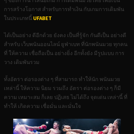
ๆ ของการนำ เสนอเกม การเดิมพันมวยไทย เพื่อเป็น
การสร้างโอกาส สำหรับการทำเงิน กับเกมการเดิมพัน
ในประเภทนี้
UFABET
ได้เป็นอย่าง ดีอีกด้วย ยังคง เป็นที่รู้จัก กันดีเป็น อย่างดี
สำหรับ เว็บพนันออนไลน์ ยูฟ่าเบท ที่นักพนันมวย ทุกคน
ที่ ให้ความ เชื่อถือเป็น อย่างยิ่ง อีกทั้งยัง มีรูปแบบ การ
วาง เดิมพันรวม
ทั้งอัตรา ต่อรองต่าง ๆ ที่สามารถ ทำให้นัก พนันมวย
เหล่านี้ ให้ความ นิยม รวมถึง อัตรา ต่อรองต่าง ๆ ก็มี
ความ เหมาะสม ก็เลย ปฏิเสธ ไม่ได้ถึง จุดเด่น เหล่านี้ ที่
ทำให้ เกิดความ เชื่อมั่น และมั่นใจ