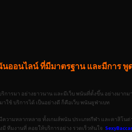
ันออนไลน์ ที่มีมาตรฐาน และมีการ พู
บริการมา อย่างยาวนาน และมีเว็บ พนันที่ตั้งขึ้น อย่างมากม
าใช้ บริการได้ เป็นอย่างดี ก็คือเว็บ พนันยูฟ่าเบท
 ที่มีความหลากหลาย ทั้งเกมส์พนัน ประเภทกีฬา และคาสิโนต่
งยังมี ทีมงานที่ คอยให้บริการอย่าง รวดเร็วทันใจ
SexyBacca