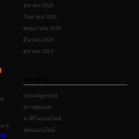
ตุลาคม 2020
กันยายน 2020
พฤษภาคม 2020
มีนาคม 2020
ตุลาคม 2019
ด
หมวดหมู่
Uncategorized
าย
ข่าวฟุตบอล
คาสิโนออนไลน์
าง ๆ
พนันออนไลน์
rat