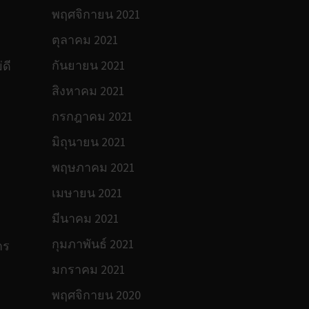
พฤศจิกายน 2021
ตุลาคม 2021
กันยายน 2021
่ดี
สิงหาคม 2021
กรกฎาคม 2021
มิถุนายน 2021
พฤษภาคม 2021
เมษายน 2021
มีนาคม 2021
กุมภาพันธ์ 2021
าร
มกราคม 2021
พฤศจิกายน 2020