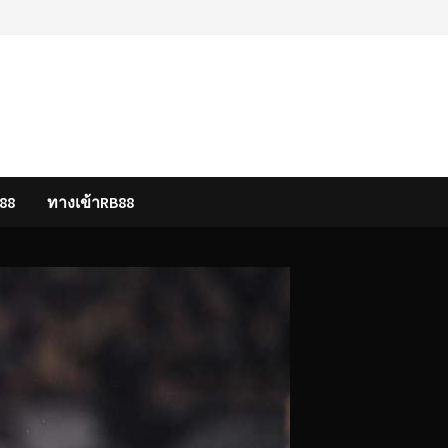
88
ทางเข้าRB88