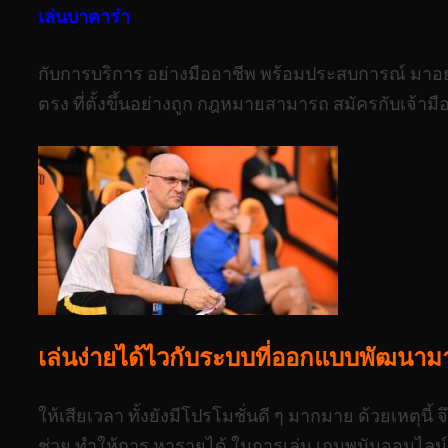
เล่นบาคาร่า
กับการบริการ อย่างมืออาชีพ พร้อมประสบการณ์ มาอย่า
ตรง ที่ตั้งขึ้นอย่างถูก กฎหมายสามารถ สมัครกับเจ้า
เล่นง่ายได้ไวกับระบบที่ออกแบบพัฒนา
ให้เสียเวลา ทั้งยังมีโปรโมชั่นดี ๆ มากมาย
ด้วยเหตุนี้
ช่วย ทำให้การ หารายได้ ในการเล่น เกมพนันออนไลน์ นั