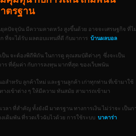
ีมาตรฐาน
คปัจจุบัน มีความคาดหวัง สูงขึ้นด้วย อาจจะเศรษฐกิจ ที่ไม
าก ที่จะได้รับ ผลตอบแทนที่ดี กับมาการ
บ้านผลบอล
ำเป็น จะต้องพิถีพิถัน ในการดู คุณสมบัติต่างๆ ซึ่งจะเป็น
การ ที่คุ้มค่า กับการลงทุน มากที่สุด ของเว็บพนัน
สำหรับ ลูกค้าใหม่ และฐานลูกค้า เก่าทุกท่าน ที่เข้ามาใช้
ทางเข้าต่าง ๆ ให้มีความ ทันสมัย สามารถเข้ามา
ลา ที่สำคัญ ทั้งยังมี มาตรฐาน ทางการเงิน ไม่ว่าจะ เป็นก
เดิมพัน ที่รวดเร็วฉับไวด้วย การใช้ระบบ
บาคาร่า