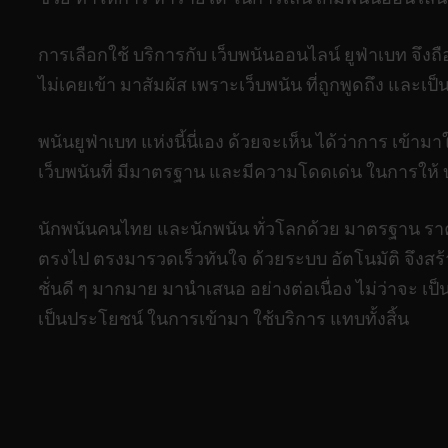
การเลือกใช้ บริการกับ เว็บพนันออนไลน์ ยูฟ่าเบท จึงถื
ไม่เคยเข้า มาสัมผัส เพราะเว็บพนัน ที่ถูกพูดถึง และ
พนันยูฟ่าเบท แห่งนี้นี่เอง ด้วยจะเห็น ได้ว่าการ เข้า
เว็บพนันที่ มีมาตรฐาน และมีความโดดเด่น ในการให้ 
นักพนันคนไทย และนักพนัน ทั่วโลกด้วย มาตรฐาน ราค
ตรงไป ตรงมารวดเร็วทันใจ ด้วยระบบ อัตโนมัติ จึงสร้
ชั่นดี ๆ มากมาย มานำเสนอ อย่างต่อเนื่อง ไม่ว่าจะ เป
เป็นประโยชน์ ในการเข้ามา ใช้บริการ แทบทั้งสิ้น