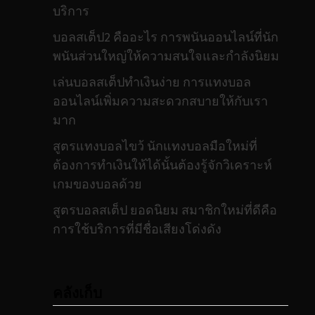
บริการ
บอลสเต็ป2 คืออะไร การพนันออนไลน์ที่นัก
พนันส่วนใหญ่ให้ความสนใจและกำลังนิยม
เล่นบอลสเต็ปทำเงินง่าย การแทงบอล
ออนไลน์เพิ่มความสะดวกสบายให้กับเรา
มาก
สูตรแทงบอลไขว้ นักแทงบอลมือใหม่ที่
ต้องการทำเงินให้ได้นั้นต้องรู้จักวิเคราะห์
เกมของบอลด้วย
สูตรบอลสเต็ป ยอดนิยม สมาชิกใหม่ที่ดีคือ
การใช้บริการที่มีชื่อเสียงโด่งดัง
คลังเก็บ