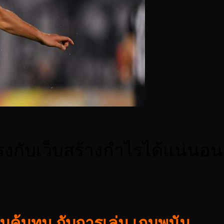
งกับเว็บสร้างกำไรได้แน่นอน
ุ้มทุน กับการเล่น เกมพนัน