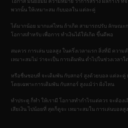
โอกาส มันย่อมมี ความหมาย ว่าการสร้าง ผลกำไร ที่จะเก
พวกนั้น ให้เหมาะสม กับบอลใน แต่ละคู่
ได้มากน้อย มากแค่ไหน ถ้าเกิด สามารถปรับ ลักษณะการ
โอกาสสำหรับ เพื่อการ ทำเงินได้ให้เกิด ขึ้นดีพอ
สมควร การเล่น บอลสูง ในครึ่งเวลาแรก สิ่งที่มี ความส
เหมาะสมไม่ ว่าจะเป็น การเดิมพัน ต่ำไปในช่วงเวลาใ
หรือชื่นชอบที่ จะเดิมพัน กับสกอร์ สูงด้วยบอล แต่ละค
โดยเฉพาะการเดิมพัน กับสกอร์ สูงแม้ว่า ฝั่งไหน
ทำประตู ก็ทำ ให้เรามี โอกาสทำกำไรแต่ควร จะต้องเลือ
เสียเงิน ไปน้อยที่ สุดก็ดูจะ เหมาะสมใน การเล่นบอลสู