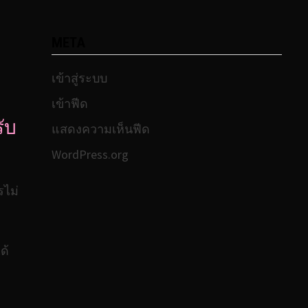
META
เข้าสู่ระบบ
เข้าฟีด
ับ
แสดงความเห็นฟีด
WordPress.org
รไม่
ด้