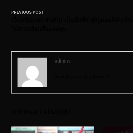
เมนู
Previous
PREVIOUS POST
post:
เว็บพนันบอล อันดับ1 เป็นสิ่งที่สำคัญและก็จำเป็น
นำทาง
ในการเลือกที่จะลงทุน
เรื่อง
admins
View all posts by admins →
YOU MIGHT ALSO LIKE