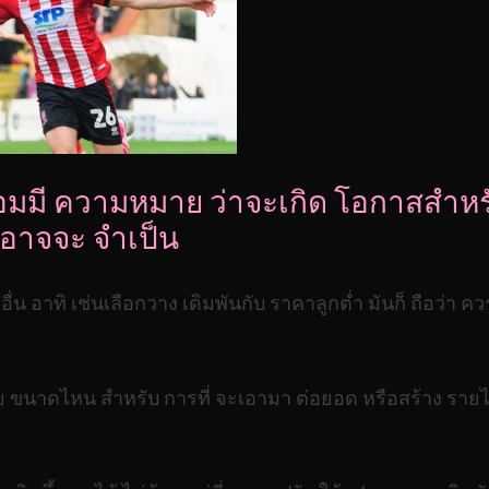
นย่อมมี ความหมาย ว่าจะเกิด โอกาสสำหร
่าอาจจะ จำเป็น
่น อาทิ เช่นเลือกวาง เดิมพันกับ ราคาลูกต่ำ มันก็ ถือว่า คว
้อย ขนาดไหน สำหรับ การที่ จะเอามา ต่อยอด หรือสร้าง รายไ