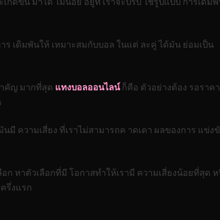
ิดขึ้น มาได้ ไม่น้อย อยู่ที่ เราจะปรับ ใช้รูปแบบ การเดิมพ
 เดิมพันให้ เหมาะสมกับบอล ในแต่ ละคู่ ได้มัน ย่อมเป็น
ำคัญ มากที่สุด
แทงบอลออนไลน์
ก็คือ ตัวอย่างต้อง รอราคาท
ด
ู่ มันมี ความเสี่ยง ที่เราไม่สามารถค าดเดา ผลของการ แข่งข
ก หาตัวเลือกที่มี โอกาสทำให้เรามี ความเสี่ยงน้อยที่สุด ห
งครึ่งแรก