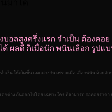
้นมาได้
งบอลสูงครึ่งแรก จำเป็น ต้องคอย
ได้ ผลดี ก็เมื่อนัก พนันเลือก รูปแ
เงิน ให้เกิดขึ้น แตกต่างกัน เพราะเมื่อ เลือกพนัน ด้วยลั
ตกต่าง กันออกไปโดย เฉพาะใคร ที่สามารถ รอคอยราคา ที