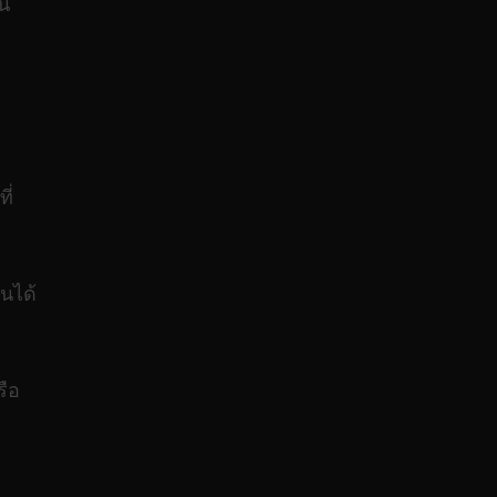
ัน
ี่
ันได้
รือ