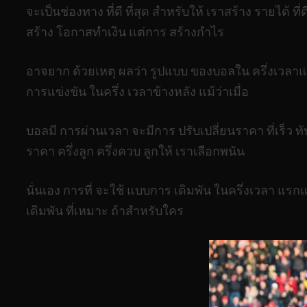
จะเป็นช่องทาง ที่ดี ที่สุด สำหรับให้ เราสร้าง รายได้ ที่
สร้าง โอกาสทำเงิน แต่การ สร้างกำไร
อาจยาก ด้วยเหตุ ผลว่า รูปแบบ ของบอลใน ครึ่งเวลาแรก
การแข่งขัน ในครึ่ง เวลาข้างหลัง แม้ว่าเมื่อ
บอลมี การผ่านเวลา จะมีการ ปรับเปลี่ยนราคา ที่เร็ว ทันใจ
ราคา ครึ่งลูก ครึ่งควบ ลูกให้ เราเลือกพนัน
นั่นเอง การที่ จะใช้ แบบการ เดิมพัน ในครึ่งเวลา แรกแล
เดิมพัน ที่เหมาะ ถ้าสำหรับใคร