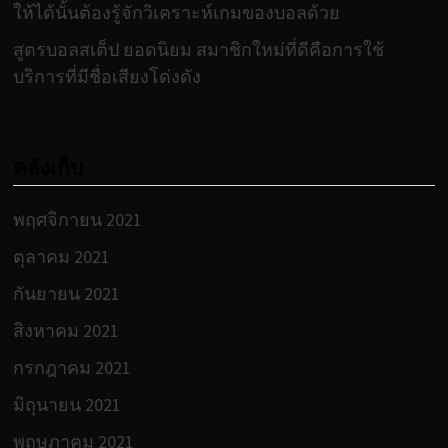
ให้ได้นั้นต้องรู้จักวิเคราะห์เกมของบอลด้วย
สูตรบอลสเต็ป ยอดนิยม สมาชิกใหม่ที่ดีคือการใช้
บริการที่มีชื่อเสียงโด่งดัง
คลังเก็บ
พฤศจิกายน 2021
ตุลาคม 2021
กันยายน 2021
สิงหาคม 2021
กรกฎาคม 2021
มิถุนายน 2021
พฤษภาคม 2021