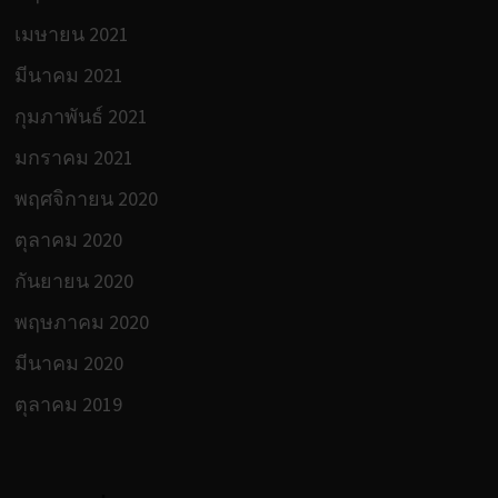
เมษายน 2021
มีนาคม 2021
กุมภาพันธ์ 2021
มกราคม 2021
พฤศจิกายน 2020
ตุลาคม 2020
กันยายน 2020
พฤษภาคม 2020
มีนาคม 2020
ตุลาคม 2019