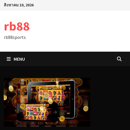
Skip
สิงหาคม 10, 2026
to
content
rb88
rb88sports
MENU