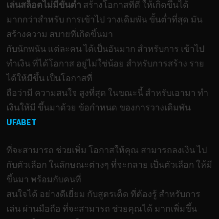
เล่นสล็อตไม่มีขั้นต่ำ
สร้างโอกาสที่ดี ให้เกิดขึ้นได้
มากกว่าสำหรับ การเข้าไป วางเดิมพัน ขั้นต่ำที่สุด มัน
สร้างความ สบายที่เกิดขึ้นมา
กับนักพนัน แต่ละคน ได้เป็นอันมาก สำหรับการ เข้าไป
ทำเงิน ที่ได้โอกาส อยู่ไม่ใช่น้อย สำหรับการสร้าง ราย
ได้ให้มีขึ้น เป็นโอกาสที่
ถือว่ามี ความสนใจ สูงที่สุด ในขณะนี้ สำหรับเอามา ทำ
เงินให้มี ขึ้นมาด้วย ข้อกำหนด ของการวางเดิมพัน
UFABET
ที่จะสามารถ ช่วยเพิ่ม โอกาสให้คุณ สามารถลงเงิน ไป
กับตัวเลือก ในลักษณะต่างๆ ที่จะกลาย เป็นตัวเลือก ให้มี
ขึ้นมา พร้อมกับคนที่
สนใจได้ อย่างดีเยี่ยม กับสูตรเด็ด ที่ต้องรู้ สำหรับการ
เล่น ผ่านมือถือ ที่จะสามารถ ช่วยคุณได้ มากเพิ่มขึ้น