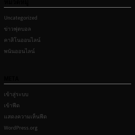
หมวดหมู่
Uncategorized
ข่าวฟุตบอล
คาสิโนออนไลน์
พนันออนไลน์
META
เข้าสู่ระบบ
เข้าฟีด
แสดงความเห็นฟีด
WordPress.org