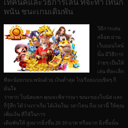
เทคนิคและวิธีการเล่น ที่จะทำให้นัก
พนัน ชนะเกมเดิมพัน
วิธีการเล่น
สล็อต ผ่าน
เว็บออนไลน์
นั้น มีวิธีการ
ง่ายๆ เป็นให้
เล่น ทีละเล็ก
ทีละน้อยก่อน พนันด้วย เงินต่ำสุด ไปเรื่อยแบบชิลๆ ก็
มั่นใจ
ว่าหาก โบนัสแตก คุณจะพิจารณา ขณะของโบนัส และ
ก็รู้สึก ได้ว่าเเราเริ่ม ได้เงินในเ วลาไหน ถึงเวลานี้ ให้คุณ
เพิ่มเงิน ที่ใช้ในการ
เดิมพันให้ สูงมากยิ่งขึ้น 20-30 บาท หรือมาก ยิ่งขึ้นนั้น