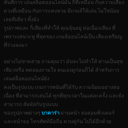
ทันทีการ เล่นสล็อตออนไลน์มัน ก็ที่เหมือน กับความเสี่ยง
ดวงที่เหมือน กับการแทงหวย มีเกมส์ให้เล่น ไม่ใช่น้อย
เลยทีเดียว ทั้งยัง
รูปภาพและ ก็เสียงที่ทำให้ คุณลุ้นอยู่ ต่อเนื่องเสียง ที่
เพราะเสนาะหู ที่สุดของ เกมส์ออนไลน์เป็น เสียงเหรียญ
ที่ร่วงลงมา
อย่างไม่ขาดสาย ถามคุณว่า มันจะไม่ทำให้ ท่านเป็นสุข
เชียวหรือ ทดลองถามใจ ตนเองดูก่อนก็ได้ สำหรับการ
เล่นสล็อตออนไลน์ยัง
คงเป็นรูปแบบ เกมการพนันที่ได้รับ ความนิยมอย่างต่อ
เนื่อง ที่สามารถเล่นได้ ทุกที่ทุกเวลาในแต่ละครั้ง และยัง
สามารถ สัมผัสกับรูปแบบ
ของรูปภาพต่างๆ
บาคาร่า
ผ่านหน้า จอคอมพิวเตอร์
และหน้าจอ โทรศัพท์มือถือ ควบคู่กัน ไปได้อีกด้วย