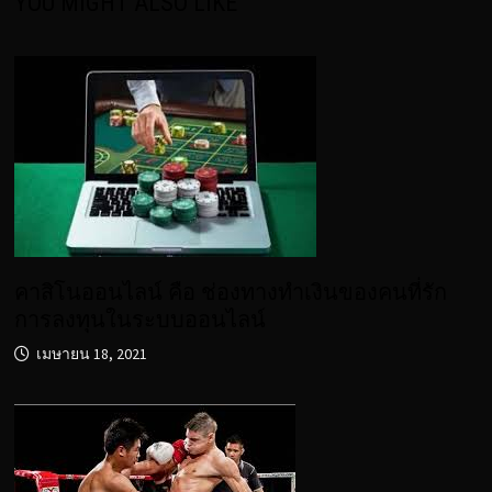
YOU MIGHT ALSO LIKE
คาสิโนออนไลน์ คือ ช่องทางทำเงินของคนที่รัก
การลงทุนในระบบออนไลน์
เมษายน 18, 2021