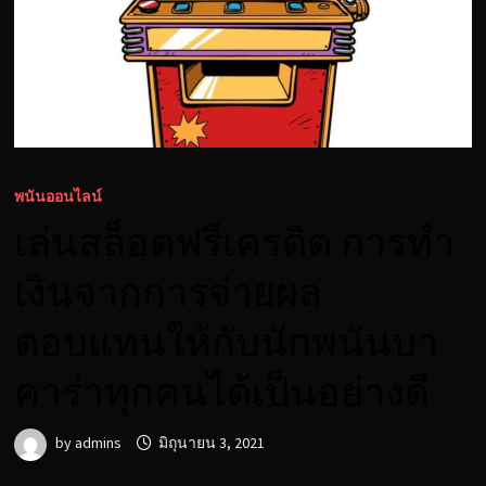
พนันออนไลน์
เล่นสล็อตฟรีเครดิต การทำ
เงินจากการจ่ายผล
ตอบแทนให้กับนักพนันบา
คาร่าทุกคนได้เป็นอย่างดี
by
admins
มิถุนายน 3, 2021