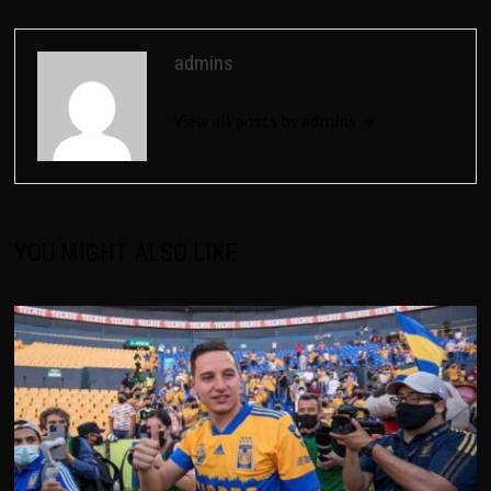
admins
View all posts by admins →
YOU MIGHT ALSO LIKE