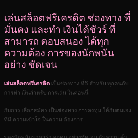
เล่นสล็อตฟรีเครดิต ช่องทาง ที่
มั่นคง และทำ เงินได้ชัวร์ ที่
สามารถ ตอบสนอง ได้ทุก
ความต้อง การของนักพนัน
อย่าง ชัดเจน
เล่นสล็อตฟรีเครดิต
เป็นช่องทาง ที่ดี สำหรับ ทุกคนกับ
การทำ เงินสำหรับ การเล่น ในตอนนี้
กับการ เลือกสมัคร เป็นช่องทาง การลงทุน ให้กับตนเอง
ที่มี ความเข้าใจ ในความ ต้องการ
ของนักพนันบาคาร่า ทุกคน อย่างชัดเจน กับความ คุ้ม