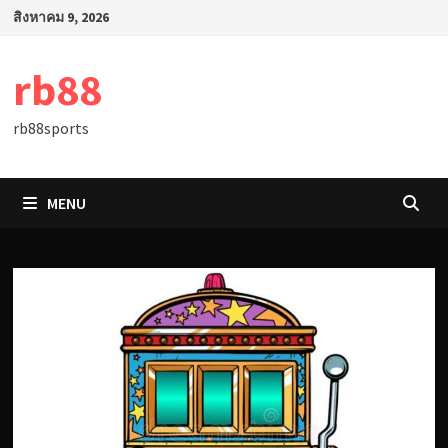
Skip
สิงหาคม 9, 2026
to
content
rb88
rb88sports
MENU