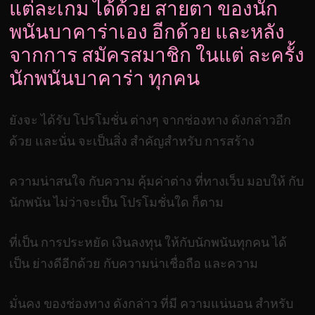
แต่ละเกม ได้ด้วย สายตา ของนัก
พนันบาคาร่าเอง อีกด้วย และหลัง
จากการ สมัครสมาชิก ในแต่ ละครั้ง
นักพนันบาคาร่า ทุกคน
ยังจะ ได้รับ โปรโมชั่น ต่างๆ จากช่องทาง ดังกล่าวอีก
ด้วย และนั่น จะเป็นสิ่ง สำคัญสำหรับ การสร้าง
ความน่าสนใจ กับความ คุ้มค่าต่าง ที่ทางเว็บ มอบให้ กับ
นักพนัน ไม่ว่าจะเป็น โปรโมชั่นใด ก็ตาม
ที่เป็น การประหยัด เงินลงทุน ให้กับนักพนันทุกคน ได้
เป็น ย่างดีอีกด้วย กับความน่าเชื่อถือ และความ
มั่นคง ของช่องทาง ดังกล่าว ที่มี ความแน่นอน สำหรับ