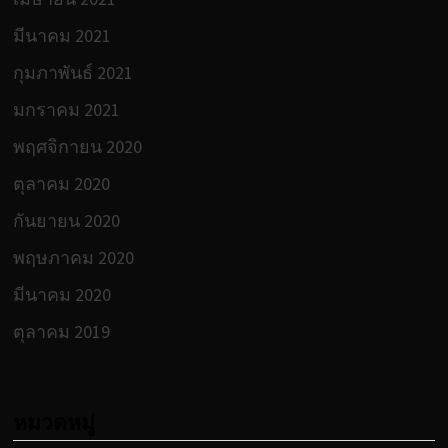
มีนาคม 2021
กุมภาพันธ์ 2021
มกราคม 2021
พฤศจิกายน 2020
ตุลาคม 2020
กันยายน 2020
พฤษภาคม 2020
มีนาคม 2020
ตุลาคม 2019
หมวดหมู่