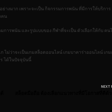
็นอย่างมาก เพราะจะเป็น กิจกรรมการพนัน ที่มีการให้บริการ
ุกคน
กมการพนัน และรูปแบบของ กีฬาที่จะเป็น ตัวเลือกให้กับ คนไ
 ไม่ว่าจะเป็นเกมสล็อตออนไลน์ เกมบาคาร่าออนไลน์ เกม
 ได้ในปัจจุบันนี้
NEXT 
ด้
สล็อตมือถือ ต้องเลือกแนวทางที่มีโอกาสที่ดีด้