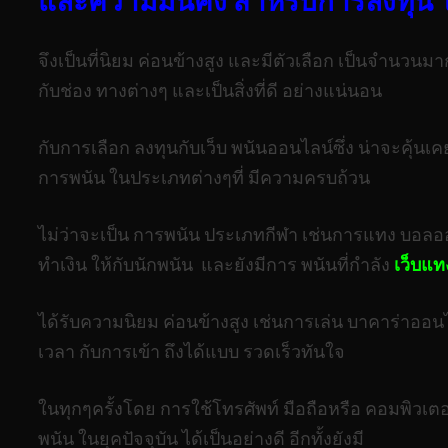
และความมั่นคง สำหรับการลงทุน ใ
จึงเป็นที่นิยม ค่อนข้างสูง และมีตัวเลือก เป็นจำนวนมา
กับช่อง ทางต่างๆ และเป็นสิ่งที่ดี อย่างแน่นอน
กับการเลือก ลงทุนกับเว็บ พนันออนไลน์ซึ่ง น่าจะคุ้นเ
การพนัน ในประเภทต่างๆที่ มีความครบถ้วน
ไม่ว่าจะเป็น การพนัน ประเภทกีฬา เช่นการแทง บอลอ
ทำเงิน ให้กับนักพนัน และยังมีการ พนันที่กำลัง
เว็บแ
ได้รับความนิยม ค่อนข้างสูง เช่นการเล่น บาคาร่าออนไ
เวลา กับการเข้า ถึงได้แบบ รวดเร็วทันใจ
ในทุกๆครั้งโดย การใช้โทรศัพท์ มือถือหรือ คอมพิวเตอ
พนัน ในยุคปัจจุบัน ได้เป็นอย่างดี อีกทั้งยังมี