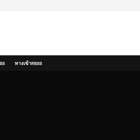
88
ทางเข้าRB88