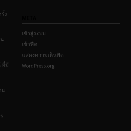
ั้ง
META
เข้าสู่ระบบ
ัน
เข้าฟีด
แสดงความเห็นฟีด
ี่มี
WordPress.org
กคน
ไร