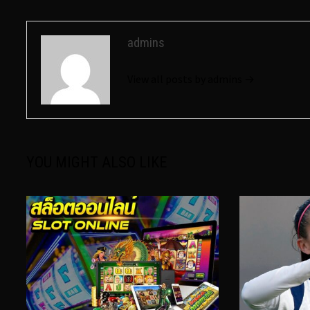
admins
View all posts by admins →
YOU MIGHT ALSO LIKE