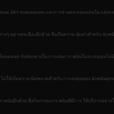
การกำหนด อัตราผลตอบแทน และการจ่ายผล ตอบแทนใน แต่ละคร
งๆ อย่างต่อเนื่องอีกด้วย จึงเป็นความ คุ้มค่าสำหรับ นักพน
ับมาโดยตลอด กับช่องทางใน การเล่นการ พนันในระบบออนไลน์ ท
อ ไม่ให้เกิดความ ผิดพลาดสำหรับ การลงทุนของ นักพนันทุ
ก พนันอีกด้วย
ซึ่งกิจกรรมการ พนันที่มีการ ให้บริการอย่าง