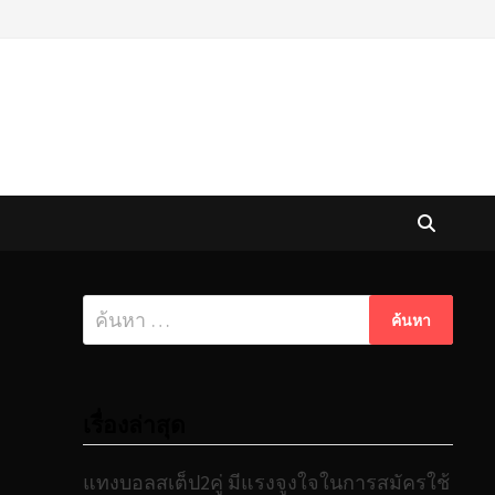
ค้นหา
สำหรับ:
เรื่องล่าสุด
แทงบอลสเต็ป2คู่ มีแรงจูงใจในการสมัครใช้