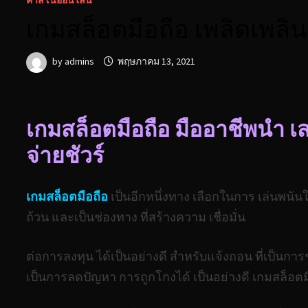
คาสิโนออนไลน์
เกมสล็อตมือถือ เพลิดเพลิน
by
admins
พฤษภาคม 13, 2021
เกมสล็อตมือถือ มืออาชีพนำ เส
จ่ายชัวร์
เกมสล็อตมือถือ
เป็นอีกหนึ่งทาง เลือกในการ เล่นพนั
ถ้วน และเป็นช่องทาง ที่สร้างความ เชื่อมั่น
ต่อการลงทุน ได้เป็นอย่างดี สำหรับ
แจ้งถอน
ที่เป็นกา
เป็นการลดปัญหา การถูกโกงได้ เป็นอย่างดี เกมสล็อตม