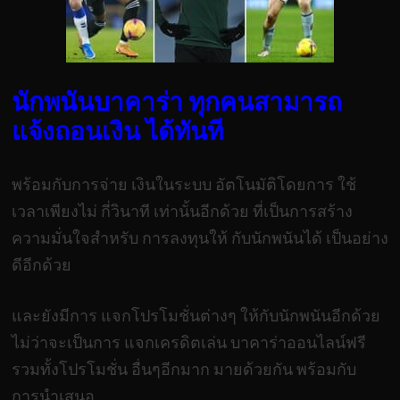
นักพนันบาคาร่า ทุกคนสามารถ
แจ้งถอนเงิน ได้ทันที
พร้อมกับการจ่าย เงินในระบบ อัตโนมัติโดยการ ใช้
เวลาเพียงไม่ กี่วินาที เท่านั้นอีกด้วย ที่เป็นการสร้าง
ความมั่นใจสำหรับ การลงทุนให้ กับนักพนันได้ เป็นอย่าง
ดีอีกด้วย
และยังมีการ แจกโปรโมชั่นต่างๆ ให้กับนักพนันอีกด้วย
ไม่ว่าจะเป็นการ แจกเครดิตเล่น บาคาร่าออนไลน์ฟรี
รวมทั้งโปรโมชั่น อื่นๆอีกมาก มายด้วยกัน พร้อมกับ
การนำเสนอ