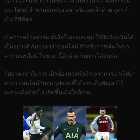
กล่าว และยังมี
โปรโมชั่น คาสิโน
ที่ล้วน แล้วแต่จะเป็น
ประโยชน์ สำหรับนักพนัน อย่างชัดเจนอีกด้วย สูตรทำ
เงิน ที่ดีที่สุด
เป็นการสร้างความ มั่นใจในการลงทุน ให้กับนักพนันได้
เป็นอย่างดี กับ
บาคาร่าออนไลน์
สำหรับการเล่น ไพ่บา
คาร่าออนไลน์ ในขณะนี้อีกด้วย กับการได้สัมผัส
กับบาคาร่ากับการ เป็นช่องทางทำเงิน จากการเล่นไพ่บา
คาร่า ออนไลน์กับทุก รูปแบบที่ได้วาง เดิมพันเอาไว้
เพราะเมื่อมีกำไร เกิดขึ้นเมื่อใดก็ตาม