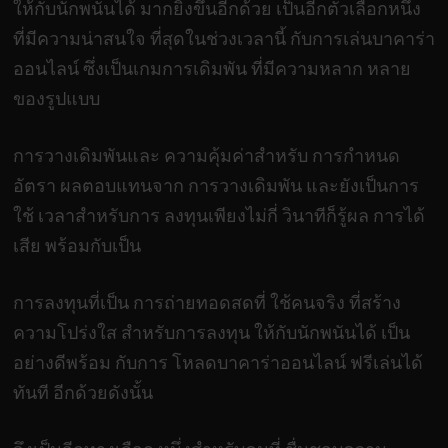
ให้กับนักพนันได้ มากยิ่งขึ้นอีกด้วย
เป็นอีกตัวเลือกหนึ่ง
ที่มีความน่าสนใจ ที่สุดในช่วงเวลานี้ กับการเล่น
บาคาร่า
ออนไลน์
ซึ่งเป็นเกมการเดิมพัน ที่มีความหลาก หลาย
ของรูปแบบ
การวางเดิมพันและ ความคุ้มค่าสำหรับ การกำหนด
อัตรา ผลตอบแทนจาก การวางเดิมพัน และยังเป็นการ
ใช้ เวลาสำหรับการ ลงทุนเพียงไม่กี่ วินาทีก็รู้ผล การได้
เสีย พร้อมกับเป็น
การลงทุนที่เป็น การถ่ายทอดสดที่ ใช้คนจริง ที่สร้าง
ความโปร่งใส สำหรับการลงทุน ให้กับนักพนันได้ เป็น
อย่างดีพร้อม กับการ
โหลดบาคาร่าออนไลน์
ฟรีเล่นได้
ทันที อีกด้วย
ดังนั้น