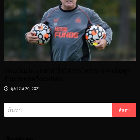
ถอนเงินufabet ทำกำไรได้เท่าไหร่เราจ่ายเต็มทุก
จำนวนทุกครั้งแน่นอน
ตุลาคม 20, 2021
ค้นหา
สำหรับ:
เรื่องล่าสุด