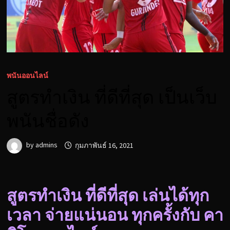
พนันออนไลน์
สูตรทำเงิน ที่ดีที่สุด เป็นเว็บ
พนันชื่อดัง
by
admins
กุมภาพันธ์ 16, 2021
สูตรทำเงิน ที่ดีที่สุด เล่นได้ทุก
เวลา จ่ายแน่นอน ทุกครั้งกับ คา