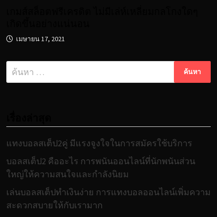
เกมส์สล็อตฟรีเครดิต ไม่มีเล่ห์เหลี่ยมกลโกงใดๆ
เกิดขึ้นอย่างแน่นอน
เมษายน 17, 2021
ค้นหา
สำหรับ:
เรื่องล่าสุด
แทงบอลสเต็ป2คู่ มีแรงจูงใจในการสมัครใช้บริการ
บอลสเต็ป2 คืออะไร การพนันออนไลน์ที่นักพนันส่วน
ใหญ่ให้ความสนใจและกำลังนิยม
เล่นบอลสเต็ปทำเงินง่าย การแทงบอลออนไลน์เพิ่มความ
สะดวกสบายให้กับเรามาก