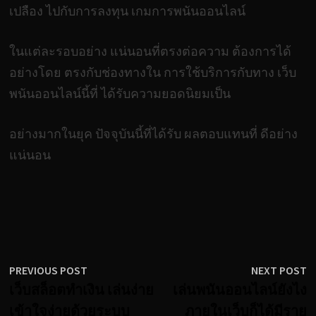
เปลือง ไปกับการลงทุน เกมการพนันออนไลน์
ในแต่ละรอบอย่าง แน่นอนที่ตรงต่อความ ต้องการได้
อย่างโดย ตรงกับช่องทางใน การใช้บริการกับทาง เว็บ
พนันออนไลน์นี้ที่ ได้รับความยอดนิยมเป็น
อย่างมากในยุค ปัจจุบันนี้ที่ได้รับ ผลตอบแทนที่ ดีอย่าง
แน่นอน
เมนู
Previous
N
PREVIOUS POST
NEXT POST
post:
p
เว็บสล็อตทำเงิน เล่นง่าย
เล่นพนันออนไลน์ยังไง
นำทาง
เข้าใจง่ายด้วยระบบ
ภายในเว็บก็ได้มีราย