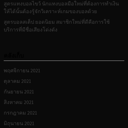
สูตรแทงบอลไขว้ นักแทงบอลมือใหม่ที่ต้องการทำเงิน
ให้ได้นั้นต้องรู้จักวิเคราะห์เกมของบอลด้วย
สูตรบอลสเต็ป ยอดนิยม สมาชิกใหม่ที่ดีคือการใช้
บริการที่มีชื่อเสียงโด่งดัง
คลังเก็บ
พฤศจิกายน 2021
ตุลาคม 2021
กันยายน 2021
สิงหาคม 2021
กรกฎาคม 2021
มิถุนายน 2021