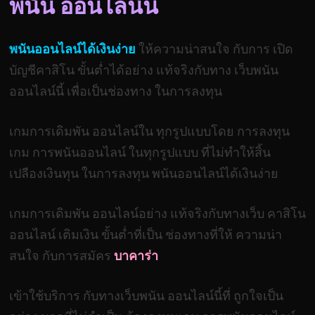
พนัน ออนไลน์นี้
พนันออนไลน์ได้เงินง่าย
ให้ความน่าสนใจ กับการ
เปิด
บัญชีคาสิโน ขั้นต่ำ
ได้อย่าง แท้จริงกับทาง เว็บพนัน
ออนไลน์นี้ เพื่อเป็นช่องทาง ในการลงทุน
เกมการเดิมพัน ออนไลน์ใน ทุกรูปแบบ
โดย การลงทุน
เกม การพนันออนไลน์ ในทุกรูปแบบ ที่ไม่ทำให้สิ้น
เปลืองเงินทุน ในการลงทุน พนันออนไลน์ได้เงินง่าย
เกมการเดิมพัน ออนไลน์อย่าง แท้จริงกับทางเว็บ
คาสิโน
ออนไลน์ เติมเงิน ขั้นต่ำ
ที่เป็น ช่องทางที่ให้ ความน่า
สนใจ กับการสมัคร
บาคาร่า
เข้าใช้บริการ กับทางเว็บพนัน ออนไลน์นี้ที่ ถูกใจเป็น