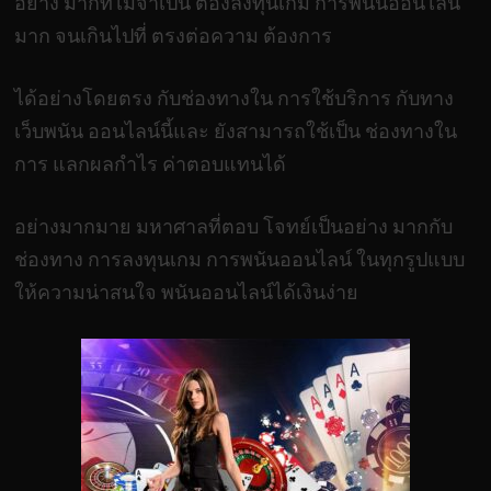
อย่าง มากที่ไม่จำเป็น ต้องลงทุนเกม การพนันออนไลน์
มาก จนเกินไปที่ ตรงต่อความ ต้องกา
ร
ได้อย่างโดยตรง กับช่องทางใน การใช้บริการ กับทาง
เว็บพนัน ออนไลน์นี้และ ยังสามารถใช้เป็น ช่องทางใน
การ แลกผลกำไร ค่าตอบแทนได้
อย่างมากมาย มหาศาลที่ตอบ โจทย์เป็นอย่าง มากกับ
ช่องทาง การลงทุนเกม การพนันออนไลน์ ในทุกรูปแบบ
ให้ความน่าสนใจ พนันออนไลน์ได้เงินง่าย