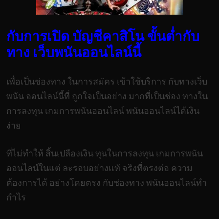
กับการเปิด บัญชีคาสิโน ขั้นต่ำกับ
ทาง เว็บพนันออนไลน์นี้
เพื่อเป็นช่องทาง ในการสมัคร เข้าใช้บริการ กับทางเว็บ
พนัน ออนไลน์นี้ที่ ถูกใจเป็นอย่าง มากที่เป็นช่อง ทางใน
การลงทุน เกมการพนันออนไลน์ พนันออนไลน์ได้เงิน
ง่าย
ที่ไม่ทำให้ สิ้นเปลืองเงิน ทุนในการลงทุน เกมการพนัน
ออนไลน์ในแต่ ละรอบอย่างแท้ จริงที่ตรงต่อ ความ
ต้องการได้ อย่างโดยตรง กับช่องทาง พนันออนไลน์ทำ
กำไร