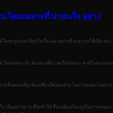
 โดยเฉพาะที่ น่าสนใจ อย่าง
ด้ในทุกรูปแบบ ที่ถูกใจเป็น อย่างมากที่ สามารถใช้เป็น ช่อง
้ โดยเฉพาะกับ ช่องทางที่น่า สนใจกับทาง
คาสิโนฝากถอ
ตามขั้นตอน ที่ถูกต้องเพื่อ เป็นช่องทาง ในการลงทุน เกมการ
กใจ เป็นอย่างมาก ที่ไม่ทำให้ สิ้นเปลืองเงิน ทุนในการลงทุน 