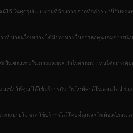
์ได้ ในทุกรูปแบบ ตามที่ต้องการ
จากที่กล่าว มานี้กับช่อง
่องทางที่ น่าสนใจเพราะ ได้มีช่องทาง ในการลงทุน เกมการพนั
ถใช้เป็น ช่องทางใน การแลกผล กำไรค่าตอบ แทนได้อย่างคุ้ม
 แนะนำให้คุณ ได้ใช้บริการกับ เว็บไซต์
คาสิโน ออนไลน์
เป็นเ
สะดวกสบายใจ และใช้บริการได้ โดยที่คุณจะ ไม่ต้องเป็นกังว