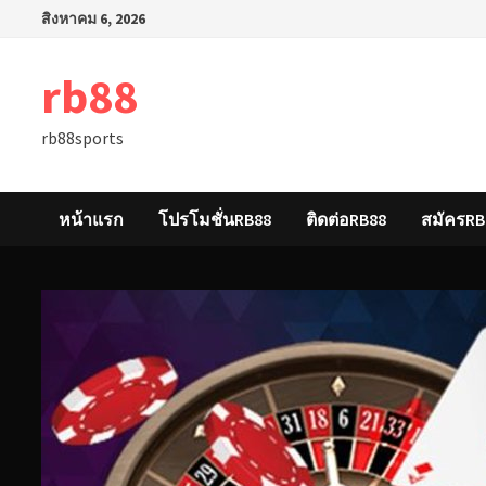
Skip
สิงหาคม 6, 2026
to
content
rb88
rb88sports
หน้าแรก
โปรโมชั่นRB88
ติดต่อRB88
สมัครRB