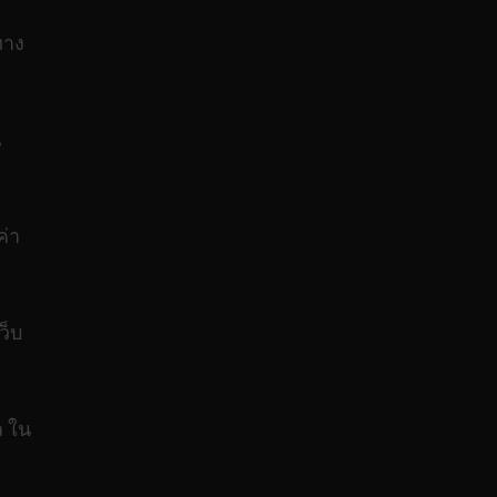
ทาง
น
ค่า
ว็บ
ล ใน