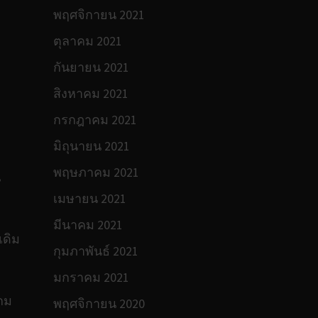
พฤศจิกายน 2021
ตุลาคม 2021
กันยายน 2021
สิงหาคม 2021
กรกฎาคม 2021
มิถุนายน 2021
พฤษภาคม 2021
น
เมษายน 2021
มีนาคม 2021
เดิม
กุมภาพันธ์ 2021
มกราคม 2021
เกม
พฤศจิกายน 2020