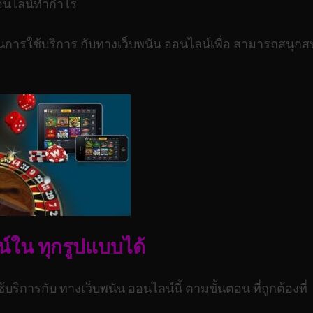
ออนไลน์ทำกำไร
นการใช้บริการ กับทางเว็บพนัน ออนไลน์เพื่อ สามารถสนุก
์ใน ทุกรูปแบบได้
ิการกับ ทางเว็บพนัน ออนไลน์นี้ ตามขั้นตอน ที่ถูกต้องที่