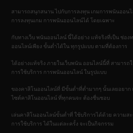
สามารถสนุกสนาน ไปกับการลงทุน เกมการพนันออนไลน
การลงทุนเกม การพนันออนไลน์ได้ โดยเฉพาะ
กับทางเว็บ พนันออนไลน์ นี้ได้อย่าง แท้จริงที่เป็น ช
ออนไลน์เพียง ขั้นต่ำได้ใน ทุกรูปแบบ ตามที่ต้องการ
ได้อย่างแท้จริง ภายในเว็บพนัน ออนไลน์นี้ที่ สามาร
การใช้บริการ การพนันออนไลน์ ในรูปแบบ
ของคาสิโนออนไลน์ที่ มีขั้นต่ำที่ต่ำมากๆ นั้นเลยอยาก
ไซต์คาสิโนออนไลน์ ที่ทุกคนจะ ต้องชื่นชอบ
เล่นคาสิโนออนไลน์​ขั้นต่ำที่ ใช้บริการได้ด้วย ความ
การใช้บริการ ได้ในแต่ละครั้ง จะเป็นกิจกรรม