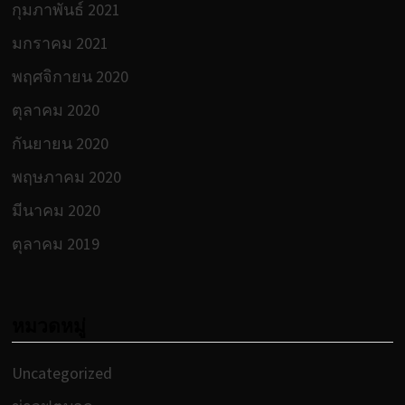
กุมภาพันธ์ 2021
มกราคม 2021
พฤศจิกายน 2020
ตุลาคม 2020
กันยายน 2020
พฤษภาคม 2020
มีนาคม 2020
ตุลาคม 2019
หมวดหมู่
Uncategorized