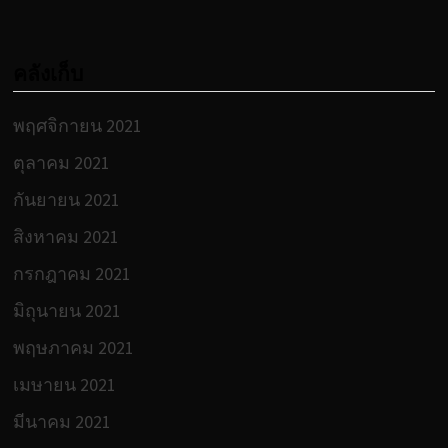
คลังเก็บ
พฤศจิกายน 2021
ตุลาคม 2021
กันยายน 2021
สิงหาคม 2021
กรกฎาคม 2021
มิถุนายน 2021
พฤษภาคม 2021
เมษายน 2021
มีนาคม 2021