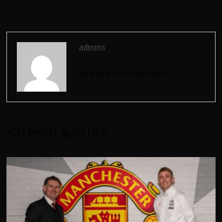
admins
View all posts by admins →
YOU MIGHT ALSO LIKE