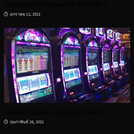
ได้แบบต่อเนื่องในทุกๆครั้งที่เข้าใช้บริการ
มกราคม 12, 2021
เล่นสล็อต มือใหม่ เกมส์สล็อตฟรีเครดิต
กุมภาพันธ์ 26, 2021