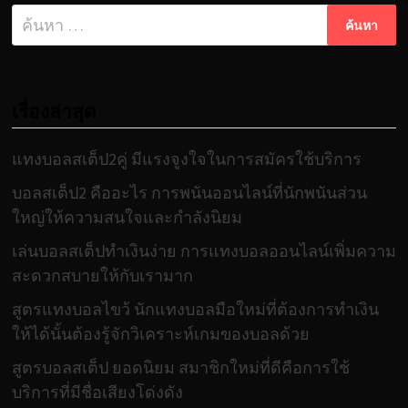
ค้นหา
สำหรับ:
เรื่องล่าสุด
แทงบอลสเต็ป2คู่ มีแรงจูงใจในการสมัครใช้บริการ
บอลสเต็ป2 คืออะไร การพนันออนไลน์ที่นักพนันส่วน
ใหญ่ให้ความสนใจและกำลังนิยม
เล่นบอลสเต็ปทำเงินง่าย การแทงบอลออนไลน์เพิ่มความ
สะดวกสบายให้กับเรามาก
สูตรแทงบอลไขว้ นักแทงบอลมือใหม่ที่ต้องการทำเงิน
ให้ได้นั้นต้องรู้จักวิเคราะห์เกมของบอลด้วย
สูตรบอลสเต็ป ยอดนิยม สมาชิกใหม่ที่ดีคือการใช้
บริการที่มีชื่อเสียงโด่งดัง