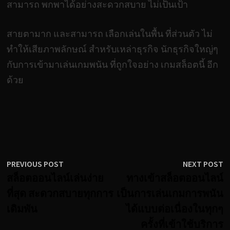
สามารถ พกพาได้อย่างสะดวกสบาย ไม่เป็นเป้า
สายตามาก และสามารถ เลือกเล่นในพื้น ที่ส่วนตัว ไม่
ทำให้เสียภาพลักษณ์ สำหรับเหล่าธุรกิจ นักธุรกิจใหญ่ๆ
กับการเข้ามาเล่นเกมพนัน ที่ถูกใจอย่าง เกมสล็อตนี้ อีก
ด้วย
เมนู
Previous
N
PREVIOUS POST
NEXT POST
post:
p
สล็อตออนไลน์เล่นง่าย
ทางเข้าสล็อตออนไลน์
นำทาง
ที่สุด สะดวกสบายทุกการ
เป็นการเล่นเกมการพนัน
เรื่อง
เดิมพัน
ได้แบบต่อเนื่องในทุกๆ
ครั้งที่เข้าใช้บริการ