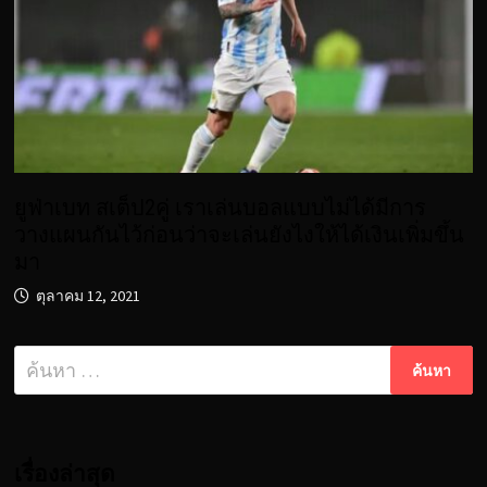
ยูฟ่าเบท สเต็ป2คู่ เราเล่นบอลแบบไม่ได้มีการ
วางแผนกันไว้ก่อนว่าจะเล่นยังไงให้ได้เงินเพิ่มขึ้น
มา
ตุลาคม 12, 2021
ค้นหา
สำหรับ:
เรื่องล่าสุด