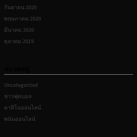
กันยายน 2020
พฤษภาคม 2020
มีนาคม 2020
ตุลาคม 2019
หมวดหมู่
Uncategorized
ข่าวฟุตบอล
คาสิโนออนไลน์
พนันออนไลน์