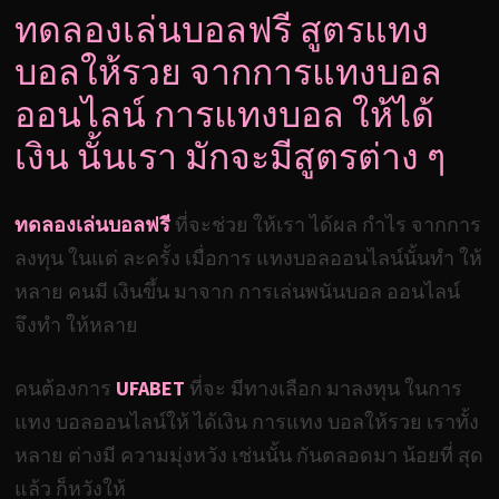
ทดลองเล่นบอลฟรี สูตรแทง
บอลให้รวย จากการแทงบอล
ออนไลน์ การแทงบอล ให้ได้
เงิน นั้นเรา มักจะมีสูตรต่าง ๆ
ทดลองเล่นบอลฟรี
ที่จะช่วย ให้เรา ได้ผล กำไร จากการ
ลงทุน ในแต่ ละครั้ง เมื่อการ แทงบอลออนไลน์นั้นทำ ให้
หลาย คนมี เงินขึ้น มาจาก การเล่นพนันบอล ออนไลน์
จึงทำ ให้หลาย
คนต้องการ
UFABET
ที่จะ มีทางเลือก มาลงทุน ในการ
แทง บอลออนไลน์ให้ ได้เงิน การแทง บอลให้รวย เราทั้ง
หลาย ต่างมี ความมุ่งหวัง เช่นนั้น กันตลอดมา น้อยที่ สุด
แล้ว ก็หวังให้