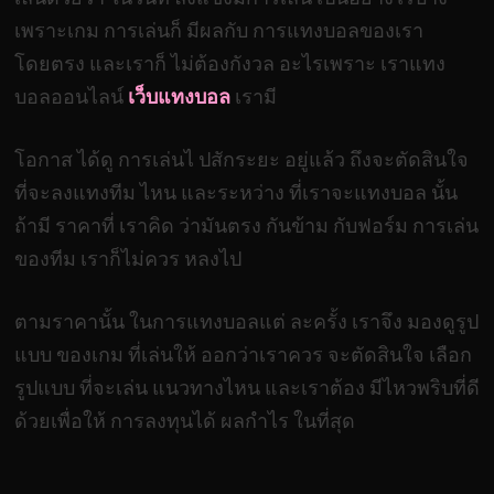
เพราะเกม การเล่นก็ มีผลกับ การแทงบอลของเรา
โดยตรง และเราก็ ไม่ต้องกังวล อะไรเพราะ เราแทง
บอลออนไลน์
เว็บแทงบอล
เรามี
โอกาส ได้ดู การเล่นไ ปสักระยะ อยู่แล้ว ถึงจะตัดสินใจ
ที่จะลงแทงทีม ไหน และระหว่าง ที่เราจะแทงบอล นั้น
ถ้ามี ราคาที่ เราคิด ว่ามันตรง กันข้าม กับฟอร์ม การเล่น
ของทีม เราก็ไม่ควร หลงไป
ตามราคานั้น ในการแทงบอลแต่ ละครั้ง เราจึง มองดูรูป
แบบ ของเกม ที่เล่นให้ ออกว่าเราควร จะตัดสินใจ เลือก
รูปแบบ ที่จะเล่น แนวทางไหน และเราต้อง มีไหวพริบที่ดี
ด้วยเพื่อให้ การลงทุนได้ ผลกำไร ในที่สุด