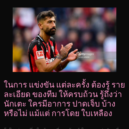
ในการ แข่งขัน แต่ละครั้ง ต้องรู้ ราย
ละเอียด ของทีม ให้ครบถ้วน รู้ถึงว่า
นักเตะ ใครมีอาการ ปาดเจ็บ บ้าง
หรือไม่ แม้แต่ การโดย ใบเหลือง